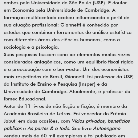
ambos pela Universidade de São Paulo (USP). É doutor
em Economia pela Universidade de Cambridge. A
formação multifacetada acabou influenciando o perfil de
sua atuação profissional: Giannetti é conhecido por
estudos que combinam ferramentas de análise estatística
com diferentes áreas das ciências humanas, como a
sociologia e a psicologia.
Suas pesquisas buscam conciliar elementos muitas vezes
considerados antagônicos, como um equilíbrio fiscal rígido
e a preocupação com o bem-estar. Um dos economistas
mais respeitados do Brasil, Giannetti foi professor da USP,
do Instituto de Ensino e Pesquisa (Insper) e da
Universidade de Cambridge. Atualmente, é professor da
Ibmec Educacional.
Autor de 11 livros de não ficção e ficção, é membro da
Academia Brasileira de Letras. Foi vencedor do Prêmio
Jabuti em duas ocasiões, com
Vícios privados, benefícios
públicos
e
As partes & o todo
. Seu livro
Autoengano
vendeu mais de 60 mil exemplares e foi publicado em