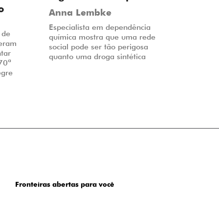
o
Anna Lembke
Especialista em dependência
 de
química mostra que uma rede
veram
social pode ser tão perigosa
tar
quanto uma droga sintética
 70ª
egre
Fronteiras abertas para você