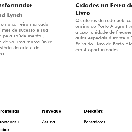
nsformador
Cidades na Feira d
Livro
id Lynch
Os alunos da rede pública
uma carreira marcada
ensino de Porto Alegre ti
filmes de sucesso e sua
a oportunidade de frequen
a pela saúde mental,
aulas especiais durante a
h deixa uma marca única
Feira do Livro de Porto Al
stória da arte e da
em 4 oportunidades.
ra.
ronteiras
Navegue
Descubra
ronteiras+
Assista
Pensadores
Sobre