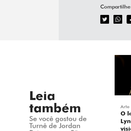
Compartilhe
Leia
também
Arte
O l
Se você gostou de
Lyn
Turnê de Jordan
vis