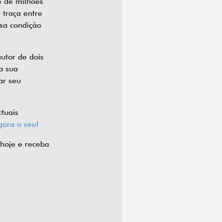
e de milhões
 traça entre
ssa condição
autor de dois
a sua
ar seu
ctuais
gora o seu!
hoje e receba