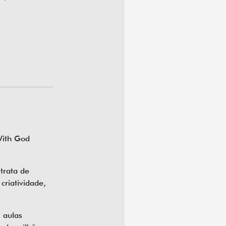
With God
 trata de
criatividade,
 aulas