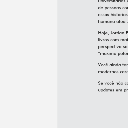
universitária
de pessoas com
essas históri
humana atual
Hoje, Jordan P
livros com ma
perspectiva s
“máximo pote
Você ainda tem
modernos cara
Se você não c
updates em pr