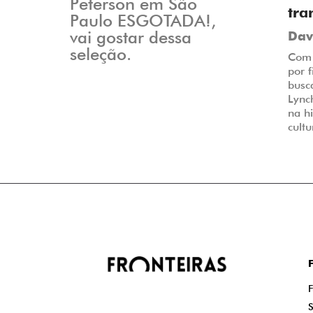
Peterson em São
tra
Paulo ESGOTADA!,
vai gostar dessa
Dav
seleção.
Com 
por 
busc
Lync
na hi
cultu
F
F