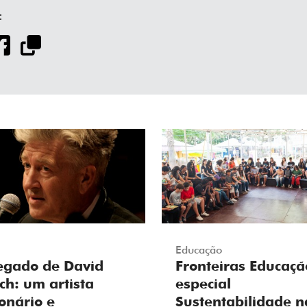
:
Educação
egado de David
Fronteiras Educaçã
ch: um artista
especial
ionário e
Sustentabilidade n