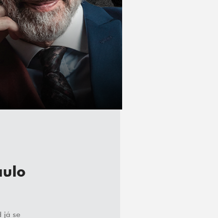
aulo
 já se