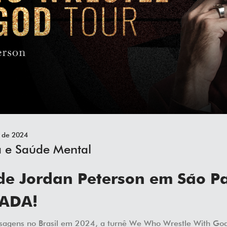
 de 2024
a e Saúde Mental
de Jordan Peterson em São P
ADA!
agens no Brasil em 2024, a turnê We Who Wrestle With God