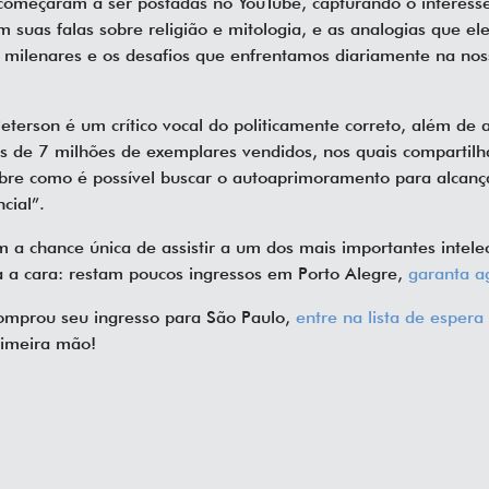
s começaram a ser postadas no YouTube, capturando o interess
 suas falas sobre religião e mitologia, e as analogias que ele
as milenares e os desafios que enfrentamos diariamente na no
.
eterson é um crítico vocal do politicamente correto, além de 
is de 7 milhões de exemplares vendidos, nos quais compartilh
obre como é possível buscar o autoaprimoramento para alcanç
ncial”.
 a chance única de assistir a um dos mais importantes intele
 a cara: restam poucos ingressos em Porto Alegre,
garanta a
omprou seu ingresso para São Paulo,
entre na lista de espera
imeira mão!